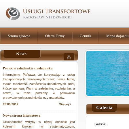
Strona główna
Oferta Firmy
Cennik
Mapa dojazdu
Pomoc w załadunku i rozładunku
Informujemy Państwa, że korzystając z usług
transportowych oferowanych przez naszą firmę,
macie możliwość zamówienia dodatkowych ludzi,
którzy pomogą Wam w załadunku, rozładunku, a
nawet, w razie potrzeby, w pakowaniu
przewożonych przedmiotów czy materiałów.
08.05.2012
Więcej >
Galeria
Nowa strona internetowa
Uruchomienie witryny w nowej odsłonie jest
Galeria1
kolejnym krokiem w systematycznym,