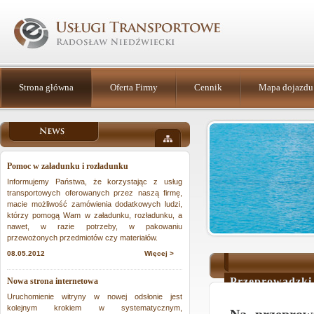
Strona główna
Oferta Firmy
Cennik
Mapa dojazdu
Pomoc w załadunku i rozładunku
Informujemy Państwa, że korzystając z usług
transportowych oferowanych przez naszą firmę,
macie możliwość zamówienia dodatkowych ludzi,
którzy pomogą Wam w załadunku, rozładunku, a
nawet, w razie potrzeby, w pakowaniu
przewożonych przedmiotów czy materiałów.
08.05.2012
Więcej >
Przeprowadzki,
Nowa strona internetowa
okolice
Uruchomienie witryny w nowej odsłonie jest
kolejnym krokiem w systematycznym,