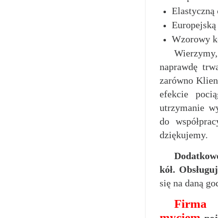
Elastyczną 
Europejską 
Wzorowy ko
Wierzymy, 
naprawdę trwa
zarówno Klien
efekcie poci
utrzymanie wy
do współprac
dziękujemy.
Dodatkowo
kół. Obsługu
się na daną go
Firma 
myciem