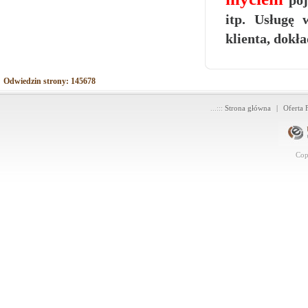
po
itp. Usługę 
klienta, dokł
Odwiedzin strony: 145678
...:::
Strona główna
|
Oferta 
Cop