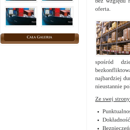
bez względu n
oferta.
spośród dzi
bezkonflikto
najbardziej du
nieustannie po
Ze swej strony
Punktualno
Dokładność
Bezpieczeń