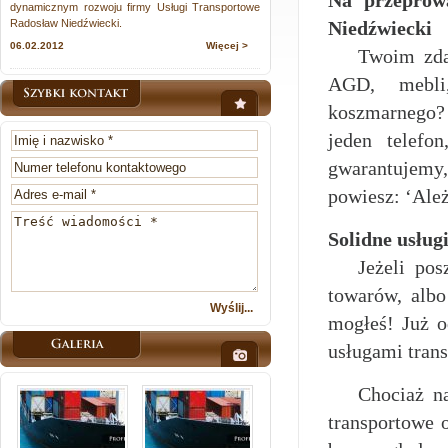
Na przeprow
dynamicznym rozwoju firmy Usługi Transportowe
Radosław Niedźwiecki.
Niedźwiecki
06.02.2012
Więcej >
Twoim zda
AGD, mebl
koszmarnego?
jeden telefo
gwarantujemy
powiesz: ‘Ależ
Solidne usług
Jeżeli pos
towarów, alb
mogłeś! Już o
usługami trans
Chociaż n
transportowe 